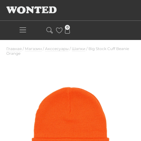
0
Главная
/
Магазин
/
Акссесуары
/
Шапки
/
Big Stock Cuff Beanie
Orange