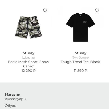
Stussy
Stussy
Шорты
Футболки
Basic Mesh Short ‘Snow
Tough Tread Tee ‘Black’
Camo’
12 290
₽
11 590
₽
Магазин
Акссесуары
Обувь