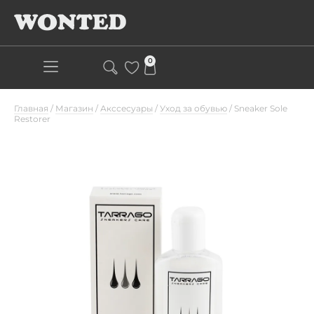
0
Главная
/
Магазин
/
Акссесуары
/
Уход за обувью
/
Sneaker Sole
Restorer