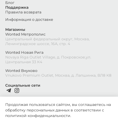
Блог
Поддержка
Правила возврата
Информация о доставке
Магазины
Wonted Метрополис
Центральный федеральный округ, Москва,
Ленинградское шоссе, 16А, стр. 4
Wonted Новая Рига
Novaya Riga Outlet Village, д. Покровское,ул.
Центральная 33 К4
Wonted Внуково
Vnukovo Premium Outlet, Москва, д. Лапшинка, ВЛ8 К8
Социальные сети
Продолжая пользоваться сайтом, вы соглашаетесь на
обработку персональных данных в соответствии с
2026
©
Wonted
политикой конфиденциальности
.