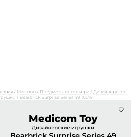
лавная
/
Магазин
/
Предметы интерьера
/
Дизайнерские
грушки
/
Bearbrick Surprise Series 49 100%
Medicom Toy
Дизайнерские игрушки
Bearbrick Surprise Series 49