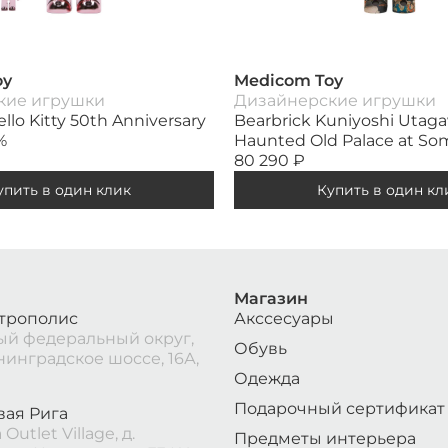
oy
Medicom Toy
кие игрушки
Дизайнерские игрушки
llo Kitty 50th Anniversary
Bearbrick Kuniyoshi Utag
%
Haunted Old Palace at S
80 290
₽
упить в один клик
Купить в один кл
Магазин
трополис
Акссесуары
й федеральный округ,
Обувь
нинградское шоссе, 16А,
Одежда
Подарочный сертификат
вая Рига
Outlet Village, д.
Предметы интерьера