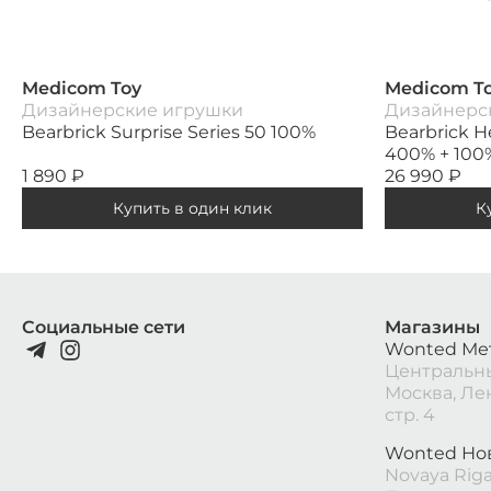
Medicom Toy
Medicom T
Дизайнерские игрушки
Дизайнерс
Bearbrick Surprise Series 50 100%
Bearbrick He
400% + 100
1 890
₽
26 990
₽
Купить в один клик
К
Социальные сети
Магазины
Wonted Ме
Центральны
Москва, Ле
стр. 4
Wonted Но
Novaya Riga 