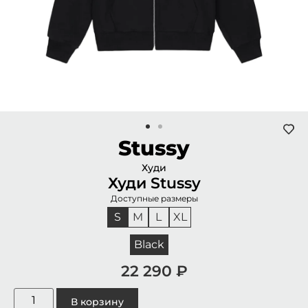
Stussy
Худи
Худи Stussy
Доступные размеры
S
M
L
XL
Black
22 290
₽
В корзину