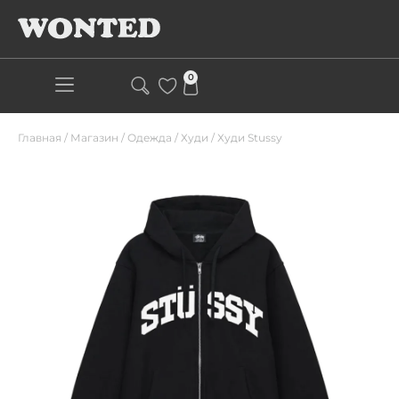
0
Главная
/
Магазин
/
Одежда
/
Худи
/
Худи Stussy