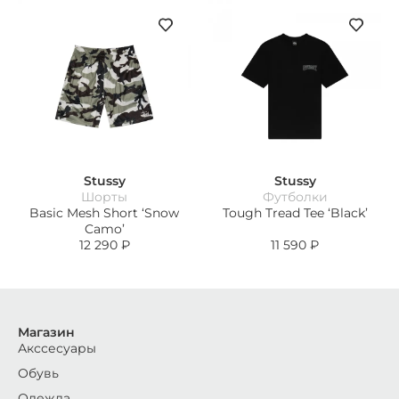
Stussy
Stussy
Шорты
Футболки
Basic Mesh Short ‘Snow
Tough Tread Tee ‘Black’
Camo’
12 290
₽
11 590
₽
Магазин
Акссесуары
Обувь
Одежда