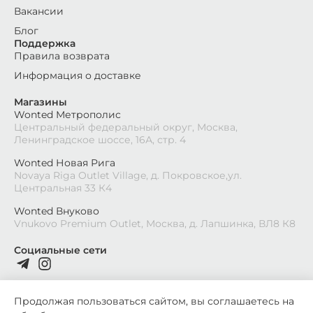
Вакансии
Блог
Поддержка
Правила возврата
Информация о доставке
Магазины
Wonted Метрополис
Центральный федеральный округ, Москва,
Ленинградское шоссе, 16А, стр. 4
Wonted Новая Рига
Novaya Riga Outlet Village, д. Покровское,ул.
Центральная 33 К4
Wonted Внуково
Vnukovo Premium Outlet, Москва, д. Лапшинка, ВЛ8 К8
Социальные сети
Продолжая пользоваться сайтом, вы соглашаетесь на