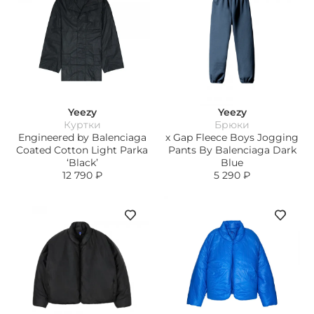
Yeezy
Yeezy
Куртки
Брюки
Engineered by Balenciaga
х Gap Fleece Boys Jogging
Coated Cotton Light Parka
Pants By Balenciaga Dark
‘Black’
Blue
12 790
₽
5 290
₽