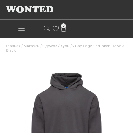
0
Главная
/
Магазин
/
Одежда
/
Худи
/
x Gap Logo Shrunken Hoodie
Black