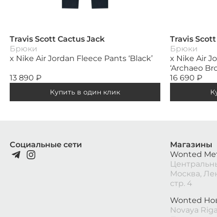
Travis Scott Cactus Jack
Travis Scot
Брюки
Брюки
x Nike Air Jordan Fleece Pants ‘Black’
x Nike Air J
‘Archaeo Br
13 890
₽
16 690
₽
Купить в один клик
К
Социальные сети
Магазины
Wonted Ме
Центральны
Москва, Ле
стр. 4
Wonted Но
Novaya Riga 