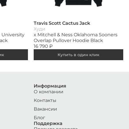
Travis Scott Cactus Jack
Худи
 University
x Mitchell & Ness Oklahoma Sooners
lack
Overlap Pullover Hoodie Black
16 790
₽
ик
Купить в один клик
Информация
О компании
Контакты
Вакансии
Блог
Поддержка