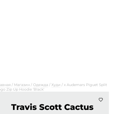
лавная
/
Магазин
/
Одежда
/
Худи
/
x Audemars Piguet Split
go Zip Up Hoodie ‘Black’
Travis Scott Cactus