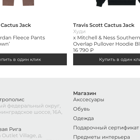
t Cactus Jack
Travis Scott Cactus Jack
Худи
ordan Fleece Pants
x Mitchell & Ness Southern
own’
Overlap Pullover Hoodie B
16 790
₽
упить в один клик
Купить в один кл
Магазин
трополис
Акссесуары
й федеральный округ,
Обувь
нинградское шоссе, 16А,
Одежда
Подарочный сертификат
вая Рига
Outlet Village, д.
Предметы интерьера