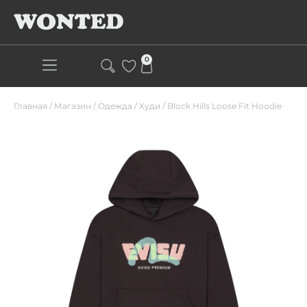
0
Главная
/
Магазин
/
Одежда
/
Худи
/
Block Hills Loose Fit Hoodie