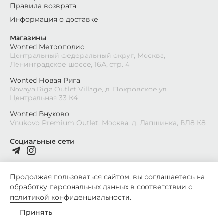
Правила возврата
Информация о доставке
Магазины
Wonted Метрополис
Центральный федеральный округ, Москва,
Ленинградское шоссе, 16А, стр. 4
Wonted Новая Рига
Novaya Riga Outlet Village, д. Покровское,ул.
Центральная 33 К4
Wonted Внуково
Vnukovo Premium Outlet, Москва, д. Лапшинка, ВЛ8 К8
Социальные сети
Продолжая пользоваться сайтом, вы соглашаетесь на
обработку персональных данных в соответствии с
2026
©
Wonted
политикой конфиденциальности
.
Политика конфиденциальности
Принять