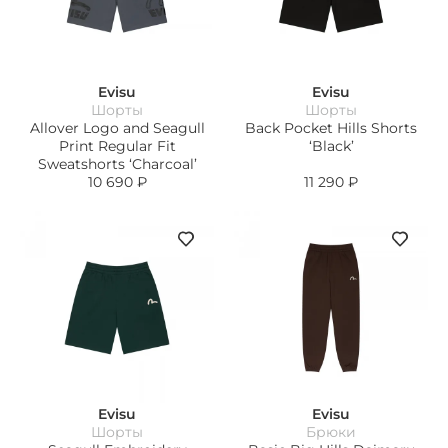
Evisu
Evisu
Шорты
Шорты
Allover Logo and Seagull
Back Pocket Hills Shorts
Print Regular Fit
‘Black’
Sweatshorts ‘Charcoal’
10 690
₽
11 290
₽
Evisu
Evisu
Шорты
Брюки