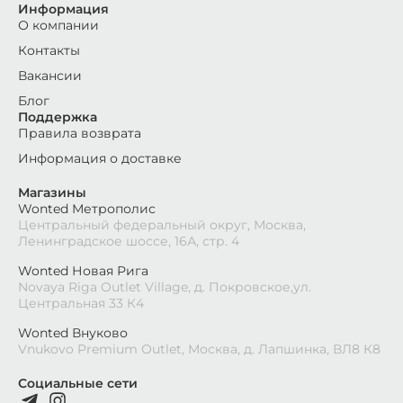
Информация
О компании
Контакты
Вакансии
Блог
Поддержка
Правила возврата
Информация о доставке
Магазины
Wonted Метрополис
Центральный федеральный округ, Москва,
Ленинградское шоссе, 16А, стр. 4
Wonted Новая Рига
Novaya Riga Outlet Village, д. Покровское,ул.
Центральная 33 К4
Wonted Внуково
Vnukovo Premium Outlet, Москва, д. Лапшинка, ВЛ8 К8
Социальные сети