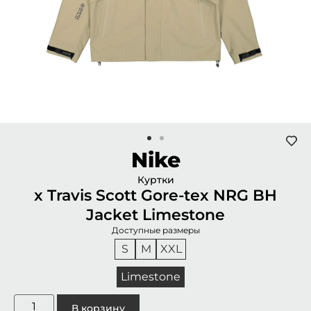
Nike
Куртки
x Travis Scott Gore-tex NRG BH
Jacket Limestone
Доступные размеры
S
M
XXL
Limestone
В корзину