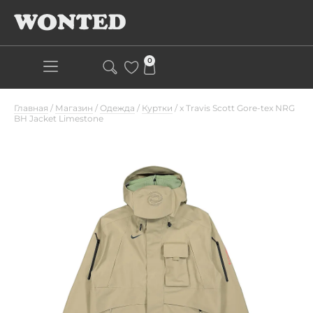
0
Главная
/
Магазин
/
Одежда
/
Куртки
/
x Travis Scott Gore-tex NRG
BH Jacket Limestone