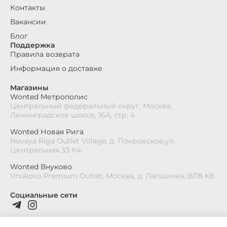
Контакты
Вакансии
Блог
Поддержка
Правила возврата
Информация о доставке
Магазины
Wonted Метрополис
Центральный федеральный округ, Москва,
Ленинградское шоссе, 16А, стр. 4
Wonted Новая Рига
Novaya Riga Outlet Village, д. Покровское,ул.
Центральная 33 К4
Wonted Внуково
Vnukovo Premium Outlet, Москва, д. Лапшинка, ВЛ8 К8
Социальные сети