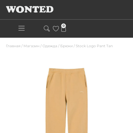
0
Главная
/
Магазин
/
Одежда
/
Брюки
/
Stock Logo Pant Tan