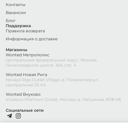
Контакты
Вакансии
Блог
Поддержка
Правила возврата
Информация о доставке
Магазины
Wonted Метрополис
Центральный федеральный округ, Москва,
Ленинградское шоссе, 16А, стр. 4
Wonted Новая Рига
Novaya Riga Outlet Village, д. Покровское,ул.
Центральная 33 К4
Wonted Внуково
Vnukovo Premium Outlet, Москва, д. Лапшинка, ВЛ8 К8
Социальные сети