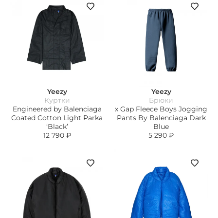
Yeezy
Yeezy
Куртки
Брюки
Engineered by Balenciaga
х Gap Fleece Boys Jogging
Coated Cotton Light Parka
Pants By Balenciaga Dark
‘Black’
Blue
12 790
₽
5 290
₽