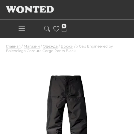
0
Главная
/
Магазин
/
Одежда
/
Брюки
/
x Gap Engineered by
Balenciaga Cordura Cargo Pants Black