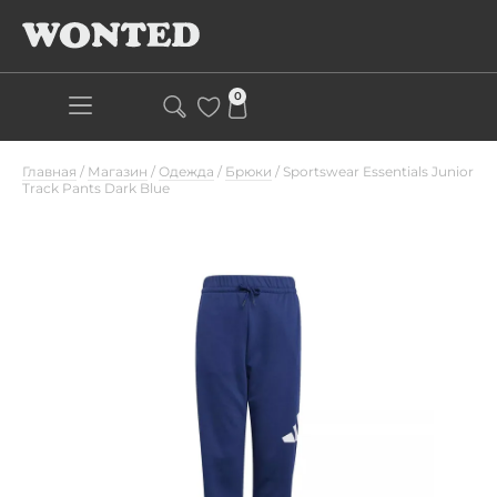
0
Главная
/
Магазин
/
Одежда
/
Брюки
/
Sportswear Essentials Junior
Track Pants Dark Blue