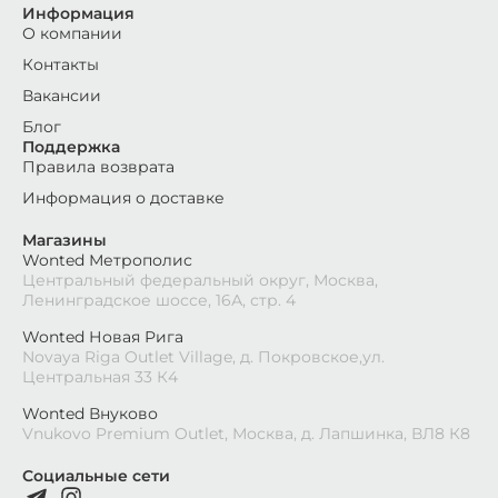
Информация
О компании
Контакты
Вакансии
Блог
Поддержка
Правила возврата
Информация о доставке
Магазины
Wonted Метрополис
Центральный федеральный округ, Москва,
Ленинградское шоссе, 16А, стр. 4
Wonted Новая Рига
Novaya Riga Outlet Village, д. Покровское,ул.
Центральная 33 К4
Wonted Внуково
Vnukovo Premium Outlet, Москва, д. Лапшинка, ВЛ8 К8
Социальные сети