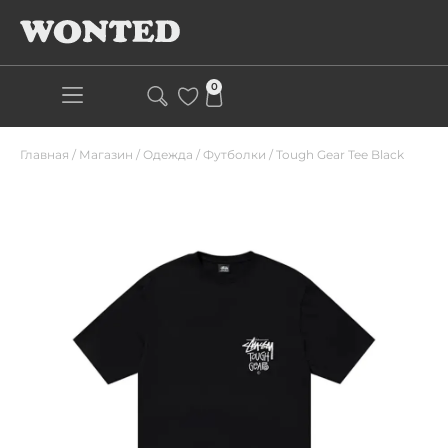
0
Главная
/
Магазин
/
Одежда
/
Футболки
/
Tough Gear Tee Black