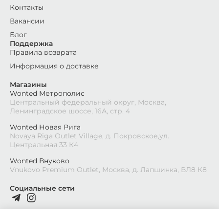
Контакты
Вакансии
Блог
Поддержка
Правила возврата
Информация о доставке
Магазины
Wonted Метрополис
Центральный федеральный округ, Москва,
Ленинградское шоссе, 16А, стр. 4
Wonted Новая Рига
Novaya Riga Outlet Village, д. Покровское,ул.
Центральная 33 К4
Wonted Внуково
Vnukovo Premium Outlet, Москва, д. Лапшинка, ВЛ8 К8
Социальные сети