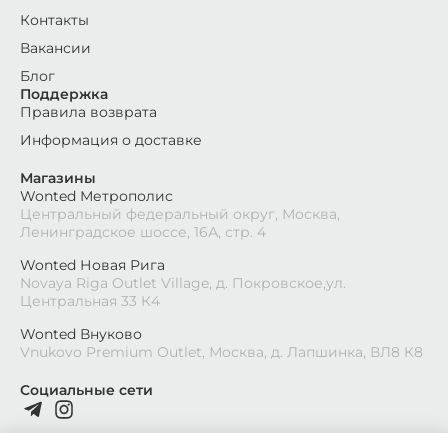
Контакты
Вакансии
Блог
Поддержка
Правила возврата
Информация о доставке
Магазины
Wonted Метрополис
Центральный федеральный округ, Москва,
Ленинградское шоссе, 16А, стр. 4
Wonted Новая Рига
Novaya Riga Outlet Village, д. Покровское,ул.
Центральная 33 К4
Wonted Внуково
Vnukovo Premium Outlet, Москва, д. Лапшинка, ВЛ8 К8
Социальные сети