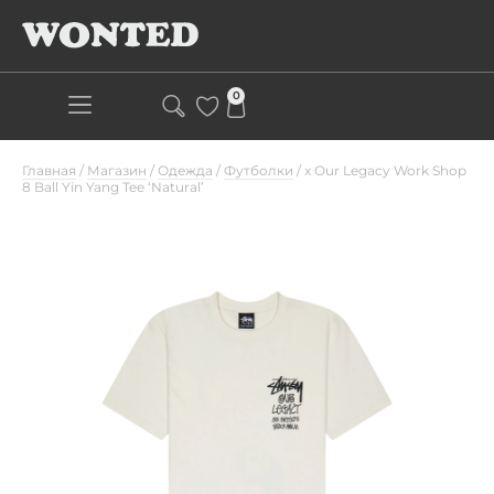
0
Главная
/
Магазин
/
Одежда
/
Футболки
/
x Our Legacy Work Shop
8 Ball Yin Yang Tee ‘Natural’