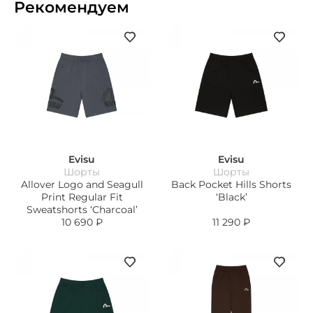
Рекомендуем
Evisu
Evisu
Шорты
Шорты
Allover Logo and Seagull
Back Pocket Hills Shorts
Print Regular Fit
‘Black’
Sweatshorts ‘Charcoal’
10 690
₽
11 290
₽