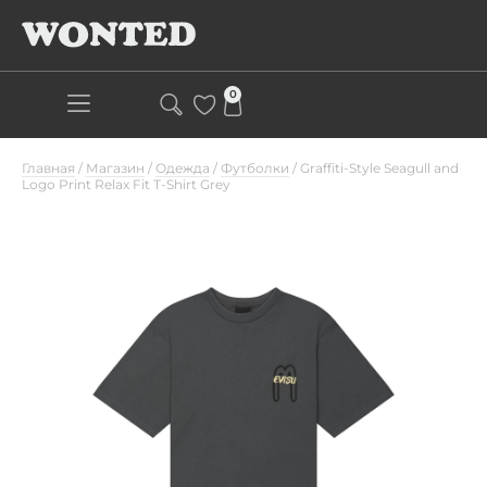
0
Главная
/
Магазин
/
Одежда
/
Футболки
/
Graffiti-Style Seagull and
Logo Print Relax Fit T-Shirt Grey