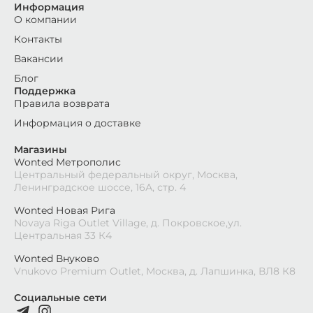
Информация
О компании
Контакты
Вакансии
Блог
Поддержка
Правила возврата
Информация о доставке
Магазины
Wonted Метрополис
Центральный федеральный округ, Москва,
Ленинградское шоссе, 16А, стр. 4
Wonted Новая Рига
Novaya Riga Outlet Village, д. Покровское,ул.
Центральная 33 К4
Wonted Внуково
Vnukovo Premium Outlet, Москва, д. Лапшинка, ВЛ8 К8
Социальные сети