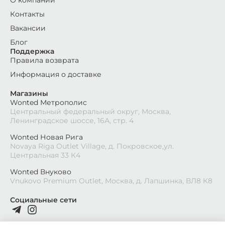
О компании
Контакты
Вакансии
Блог
Поддержка
Правила возврата
Информация о доставке
Магазины
Wonted Метрополис
Центральный федеральный округ, Москва,
Ленинградское шоссе, 16А, стр. 4
Wonted Новая Рига
Novaya Riga Outlet Village, д. Покровское,ул.
Центральная 33 К4
Wonted Внуково
Vnukovo Premium Outlet, Москва, д. Лапшинка, ВЛ8 К8
Социальные сети