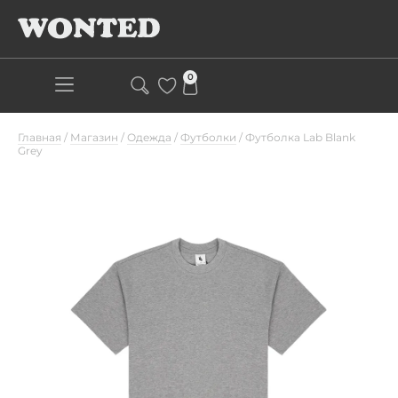
0
Главная
/
Магазин
/
Одежда
/
Футболки
/
Футболка Lab Blank
Grey