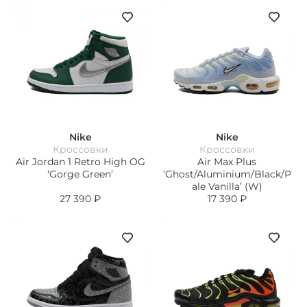
Nike
Nike
Кроссовки
Кроссовки
Air Jordan 1 Retro High OG
Air Max Plus
‘Gorge Green’
‘Ghost/Aluminium/Black/P
ale Vanilla’ (W)
27 390
₽
17 390
₽