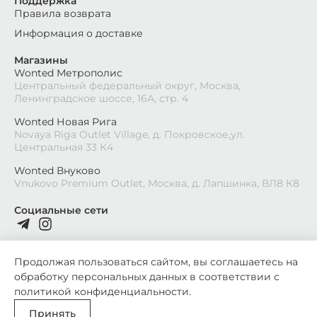
Поддержка
Правила возврата
Информация о доставке
Магазины
Wonted Метрополис
Центральный федеральный округ, Москва,
Ленинградское шоссе, 16А, стр. 4
Wonted Новая Рига
Novaya Riga Outlet Village, д. Покровское,ул.
Центральная 33 К4
Wonted Внуково
Vnukovo Premium Outlet, Москва, д. Лапшинка, ВЛ8 К8
Социальные сети
Продолжая пользоваться сайтом, вы соглашаетесь на
обработку персональных данных в соответствии с
2026
©
Wonted
политикой конфиденциальности
.
Политика конфиденциальности
Принять