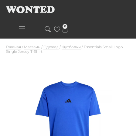
0
Главная
/
Магазин
/
Одежда
/
Футболки
/
Essentials Small Logo
Single Jersey T-Shirt