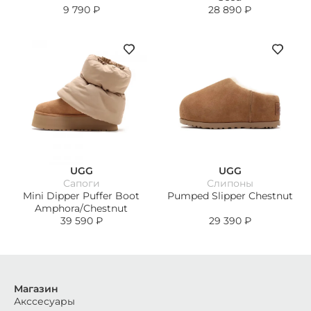
9 790
₽
28 890
₽
UGG
UGG
Сапоги
Слипоны
Mini Dipper Puffer Boot
Pumped Slipper Chestnut
Amphora/Chestnut
39 590
₽
29 390
₽
Магазин
Акссесуары