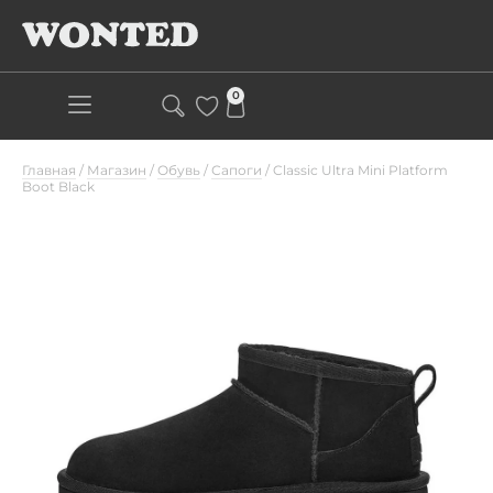
0
Главная
/
Магазин
/
Обувь
/
Сапоги
/
Classic Ultra Mini Platform
Boot Black