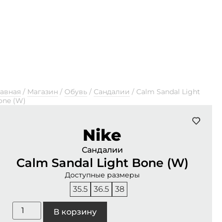
лавная
/
Магазин
/
Обувь
/
Сандалии
/
Calm Sandal Light
one (W)
Nike
Сандалии
Calm Sandal Light Bone (W)
Доступные размеры
35.5
36.5
38
В корзину