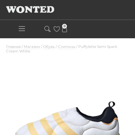
0
Главная
/
Магазин
/
Обувь
/
Слипоны
/
Puffylette Semi Spark
Cream White