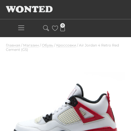
0
Главная
/
Магазин
/
Обувь
/
Кроссовки
/
Air Jordan 4 Retro Red
Cement (GS)