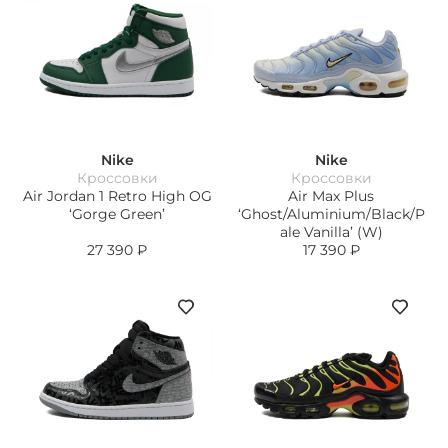
Nike
Nike
Кроссовки
Кроссовки
Air Jordan 1 Retro High OG
Air Max Plus
‘Gorge Green’
‘Ghost/Aluminium/Black/P
ale Vanilla’ (W)
27 390
₽
17 390
₽