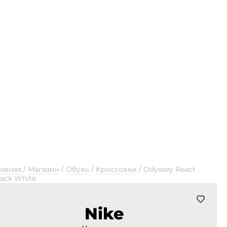
лавная
/
Магазин
/
Обувь
/
Кроссовки
/
Odyssey React
lack White
Nike