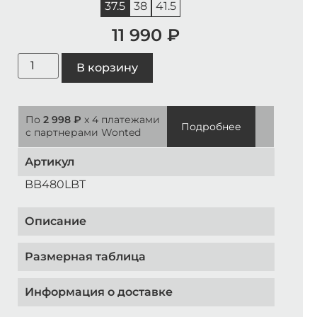
37.5
38
41.5
11 990
₽
В корзину
По
2 998 ₽
x 4 платежами
Подробнее
с партнерами Wonted
Артикул
BB480LBT
Описание
Размерная таблица
Информация о доставке