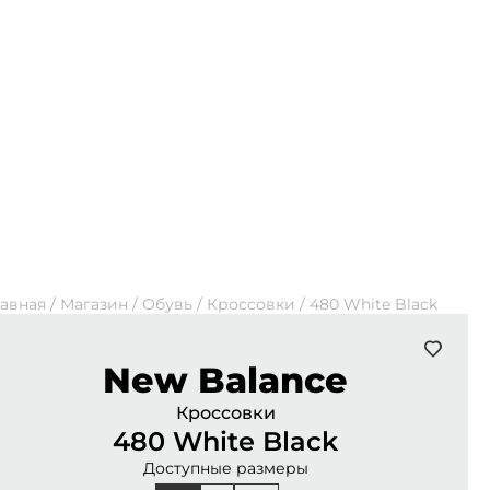
лавная
/
Магазин
/
Обувь
/
Кроссовки
/
480 White Black
New Balance
Кроссовки
480 White Black
Доступные размеры