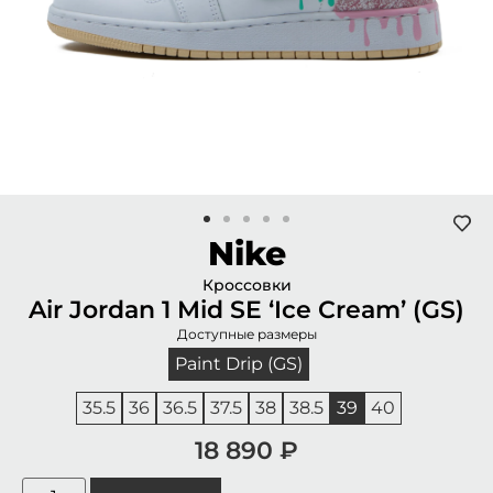
Nike
Кроссовки
Air Jordan 1 Mid SE ‘Ice Cream’ (GS)
Доступные размеры
Paint Drip (GS)
35.5
36
36.5
37.5
38
38.5
39
40
18 890
₽