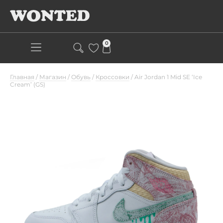
0
Главная
/
Магазин
/
Обувь
/
Кроссовки
/
Air Jordan 1 Mid SE ‘Ice
Cream’ (GS)