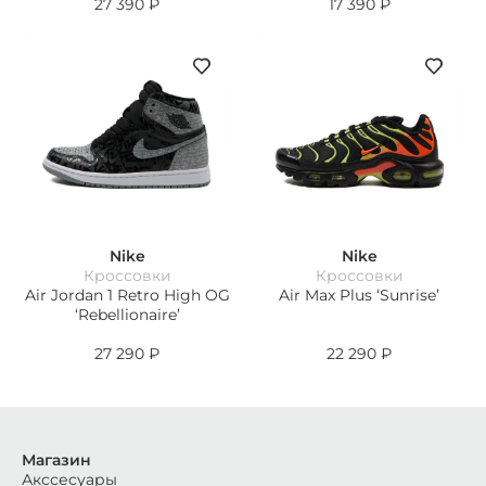
27 390
₽
17 390
₽
Nike
Nike
Кроссовки
Кроссовки
Air Jordan 1 Retro High OG
Air Max Plus ‘Sunrise’
‘Rebellionaire’
27 290
₽
22 290
₽
Магазин
Акссесуары