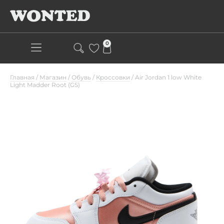
0
Главная
/
Магазин
/
Обувь
/
Кроссовки
/
Air Jordan 1 low White
Light Madder Root (GS)