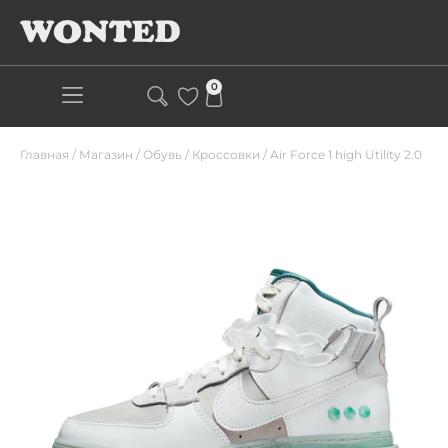
0
Главная
/
Магазин
/
Обувь
/
Кроссовки
/
Air Force 1 high Utility 2.0