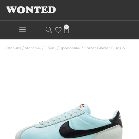
0
Главная
/
Магазин
/
Обувь
/
Кроссовки
/
Cortez Glacier Blue (W)