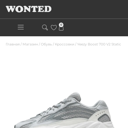
0
Главная
/
Магазин
/
Обувь
/
Кроссовки
/
Yeezy Boost 700 V2 Static