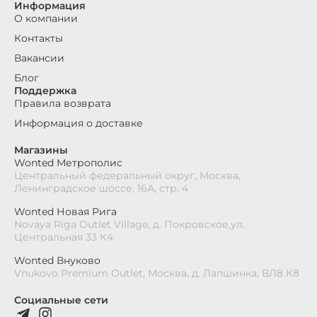
Информация
О компании
Контакты
Вакансии
Блог
Поддержка
Правила возврата
Информация о доставке
Магазины
Wonted Метрополис
Центральный федеральный округ, Москва,
Ленинградское шоссе, 16А, стр. 4
Wonted Новая Рига
Novaya Riga Outlet Village, д. Покровское,ул.
Центральная 33 К4
Wonted Внуково
Vnukovo Premium Outlet, Москва, д. Лапшинка, ВЛ8 К8
Социальные сети