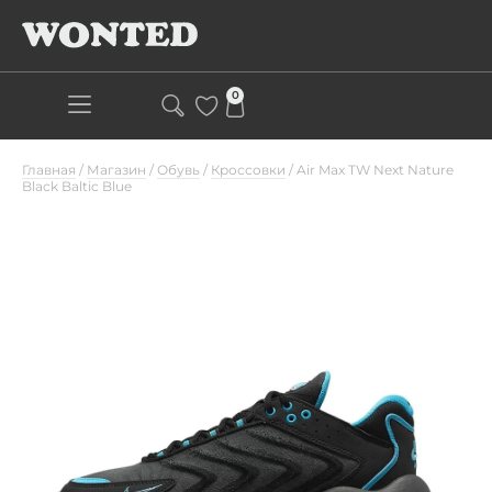
0
Главная
/
Магазин
/
Обувь
/
Кроссовки
/
Air Max TW Next Nature
Black Baltic Blue