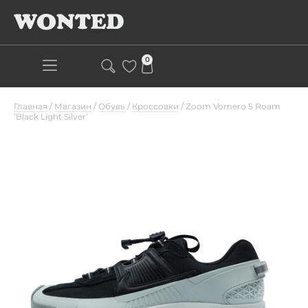
0
Главная
/
Магазин
/
Обувь
/
Кроссовки
/
Zoom Vomero 5 Roam
‘Black Light Silver’