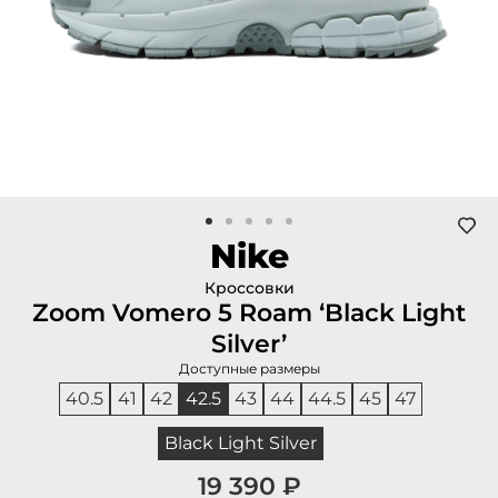
Nike
Кроссовки
Zoom Vomero 5 Roam ‘Black Light
Silver’
Доступные размеры
40.5
41
42
42.5
43
44
44.5
45
47
Black Light Silver
19 390
₽