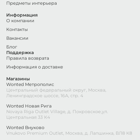
Предметы интерьера
Информация
О компании
Контакты
Вакансии
Блог
Поддержка
Правила возврата
Информация о доставке
Магазины
Wonted Метрополис
Центральный федеральный округ, Москва,
Ленинградское шоссе, 16А, стр. 4
Wonted Новая Рига
Novaya Riga Outlet Village, д. Покровское,ул.
Центральная 33 К4
Wonted Внуково
Vnukovo Premium Outlet, Москва, д. Лапшинка, ВЛ8 К8