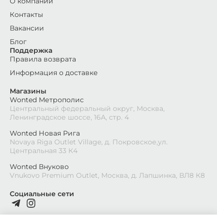
О компании
Контакты
Вакансии
Блог
Поддержка
Правила возврата
Информация о доставке
Магазины
Wonted Метрополис
Центральный федеральный округ, Москва,
Ленинградское шоссе, 16А, стр. 4
Wonted Новая Рига
Novaya Riga Outlet Village, д. Покровское,ул.
Центральная 33 К4
Wonted Внуково
Vnukovo Premium Outlet, Москва, д. Лапшинка, ВЛ8 К8
Социальные сети