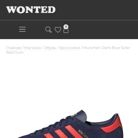
0
Главная
/
Магазин
/
Обувь
/
Кроссовки
/
Munchen Dark Blue Solar
Red Gum