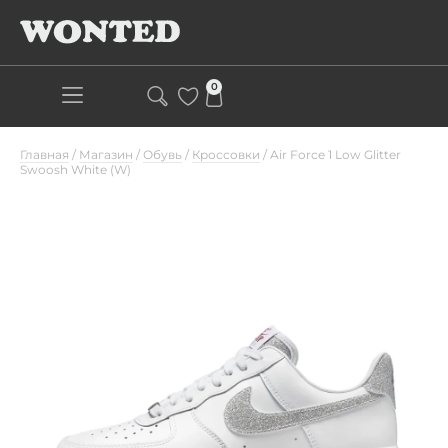
0
Главная
/
Магазин
/
Обувь
/
Кроссовки
/
Air Force 1 Low Glitter
Swoosh White (W)