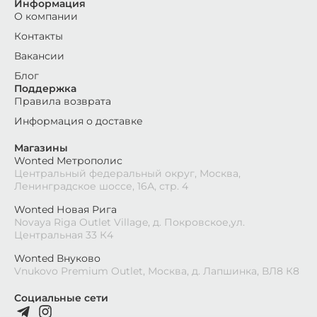
Информация
О компании
Контакты
Вакансии
Блог
Поддержка
Правила возврата
Информация о доставке
Магазины
Wonted Метрополис
Центральный федеральный округ, Москва,
Ленинградское шоссе, 16А, стр. 4
Wonted Новая Рига
Novaya Riga Outlet Village, д. Покровское,ул.
Центральная 33 К4
Wonted Внуково
Vnukovo Premium Outlet, Москва, д. Лапшинка, ВЛ8 К8
Социальные сети