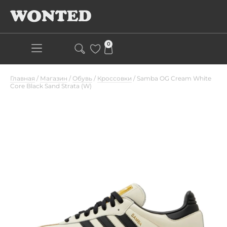
0
Главная
/
Магазин
/
Обувь
/
Кроссовки
/
Samba OG Cream White
Core Black Sand Strata (W)