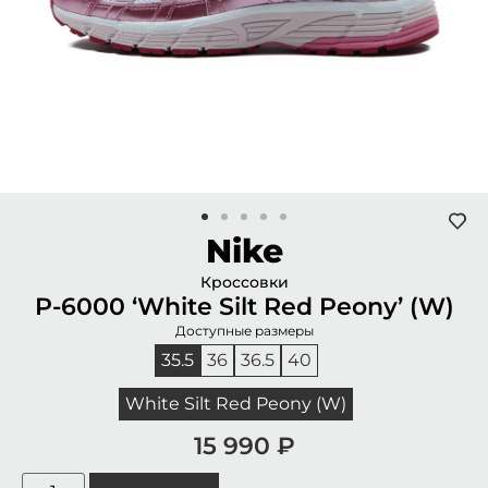
Nike
Кроссовки
P-6000 ‘White Silt Red Peony’ (W)
Доступные размеры
35.5
36
36.5
40
White Silt Red Peony (W)
15 990
₽