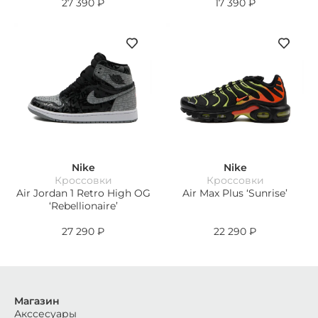
27 390
₽
17 390
₽
Nike
Nike
Кроссовки
Кроссовки
Air Jordan 1 Retro High OG
Air Max Plus ‘Sunrise’
‘Rebellionaire’
27 290
₽
22 290
₽
Магазин
Акссесуары