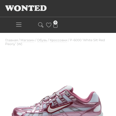
0
Главная
/
Магазин
/
Обувь
/
Кроссовки
/
P-6000 ‘White Silt Red
Peony’ (W)