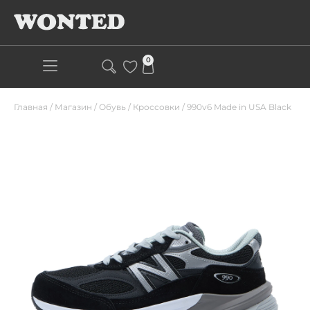
0
Главная
/
Магазин
/
Обувь
/
Кроссовки
/
990v6 Made in USA Black