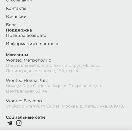
О компании
Контакты
Вакансии
Блог
Поддержка
Правила возврата
Информация о доставке
Магазины
Wonted Метрополис
Центральный федеральный округ, Москва,
Ленинградское шоссе, 16А, стр. 4
Wonted Новая Рига
Novaya Riga Outlet Village, д. Покровское,ул.
Центральная 33 К4
Wonted Внуково
Vnukovo Premium Outlet, Москва, д. Лапшинка, ВЛ8 К8
Социальные сети