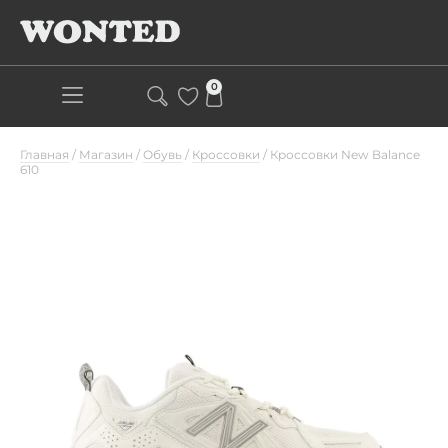
0
Главная
/
Магазин
/
Обувь
/
Кроссовки
/
Кроссовки New Balance
610