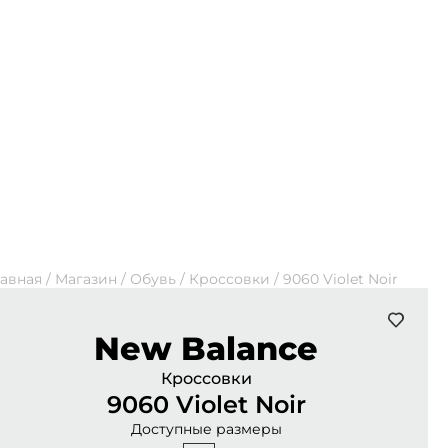
лавная
/
Магазин
/
Обувь
/
Кроссовки
/
9060 Violet Noir
New Balance
Кроссовки
9060 Violet Noir
Доступные размеры