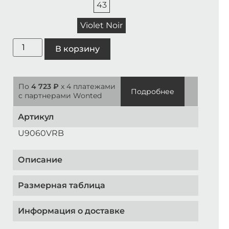
43
Violet Noir
В корзину
По
4 723 ₽
x 4 платежами
Подробнее
с партнерами Wonted
Артикул
U9060VRB
Описание
Размерная таблица
Информация о доставке