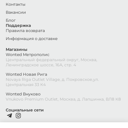
Контакты
Вакансии
Блог
Поддержка
Правила возврата
Информация о доставке
Магазины
Wonted Метрополис
Центральный федеральный округ, Москва,
Ленинградское шоссе, 16А, стр. 4
Wonted Новая Рига
Novaya Riga Outlet Village, д. Покровское,ул.
Центральная 33 К4
Wonted Внуково
Vnukovo Premium Outlet, Москва, д. Лапшинка, ВЛ8 К8
Социальные сети