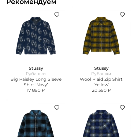
Рекомендуем
Stussy
Stussy
Рубашки
Рубашки
Big Paisley Long Sleeve
Wool Plaid Zip Shirt
Shirt ‘Navy’
‘Yellow’
17 890
₽
20 390
₽