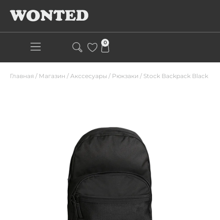
0
Главная
/
Магазин
/
Акссесуары
/
Рюкзаки
/
Stock Backpack Black