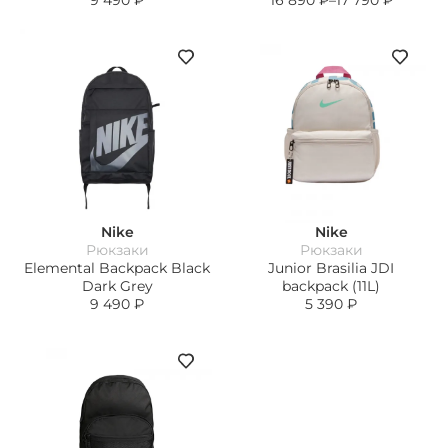
9 490
₽
16 890
₽
–
17 790
₽
Nike
Nike
Рюкзаки
Рюкзаки
Elemental Backpack Black
Junior Brasilia JDI
Dark Grey
backpack (11L)
9 490
₽
5 390
₽