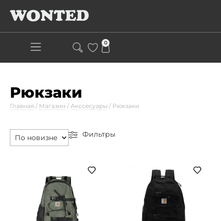
0
Рюкзаки
Главная
/
Магазин
/
Акссесуары
/
Рюкзаки
Фильтры