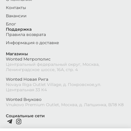
Контакты
Вакансии
Блог
Поддержка
Правила возврата
Информация о доставке
Магазины
Wonted Метрополис
Центральный федеральный округ, Москва,
Ленинградское шоссе, 16А, стр. 4
Wonted Новая Рига
Novaya Riga Outlet Village, д. Покровское,ул.
Центральная 33 К4
Wonted Внуково
Vnukovo Premium Outlet, Москва, д. Лапшинка, ВЛ8 К8
Социальные сети