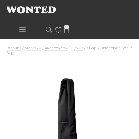
0
Главная
/
Магазин
/
Акссесуары
/
Сумки
/
х Gap x Balenciaga Snake
Bag