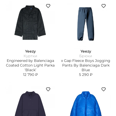
Yeezy
Yeezy
Куртки
Брюки
Engineered by Balenciaga
х Gap Fleece Boys Jogging
Coated Cotton Light Parka
Pants By Balenciaga Dark
‘Black’
Blue
12 790
₽
5 290
₽