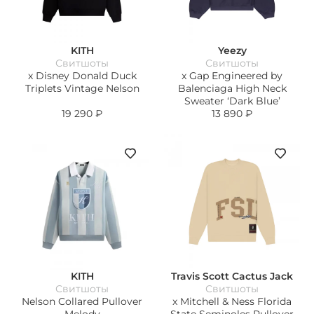
KITH
Yeezy
Свитшоты
Свитшоты
х Disney Donald Duck
x Gap Engineered by
Triplets Vintage Nelson
Balenciaga High Neck
Sweater ‘Dark Blue’
19 290
₽
13 890
₽
KITH
Travis Scott Cactus Jack
Свитшоты
Свитшоты
Nelson Collared Pullover
x Mitchell & Ness Florida