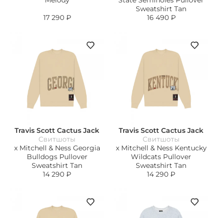
Melody
State Seminoles Pullover
Sweatshirt Tan
17 290
₽
16 490
₽
Travis Scott Cactus Jack
Travis Scott Cactus Jack
Свитшоты
Свитшоты
x Mitchell & Ness Georgia
x Mitchell & Ness Kentucky
Bulldogs Pullover
Wildcats Pullover
Sweatshirt Tan
Sweatshirt Tan
14 290
₽
14 290
₽