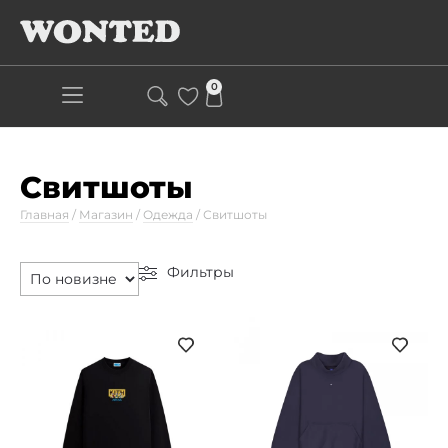
0
Свитшоты
Главная
/
Магазин
/
Одежда
/
Свитшоты
Фильтры