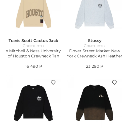
Travis Scott Cactus Jack
Stussy
Свитшоты
Свитшоты
x Mitchell & Ness University
Dover Street Market New
of Houston Crewneck Tan
York Crewneck Ash Heather
16 490
₽
23 290
₽