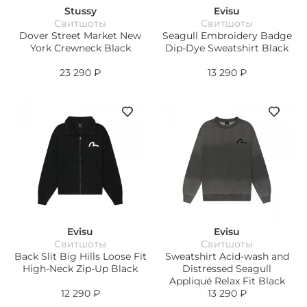
Stussy
Evisu
Свитшоты
Свитшоты
Dover Street Market New
Seagull Embroidery Badge
York Crewneck Black
Dip-Dye Sweatshirt Black
23 290
₽
13 290
₽
Evisu
Evisu
Свитшоты
Свитшоты
Back Slit Big Hills Loose Fit
Sweatshirt Acid-wash and
High-Neck Zip-Up Black
Distressed Seagull
Appliqué Relax Fit Black
12 290
₽
13 290
₽