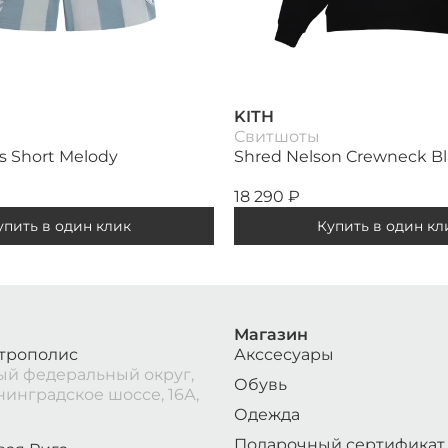
KITH
Свитшоты
is Short Melody
Shred Nelson Crewneck B
18 290
₽
упить в один клик
Купить в один кл
Магазин
трополис
Акссесуары
й федеральный округ,
Обувь
нинградское шоссе, 16А,
Одежда
Подарочный сертификат