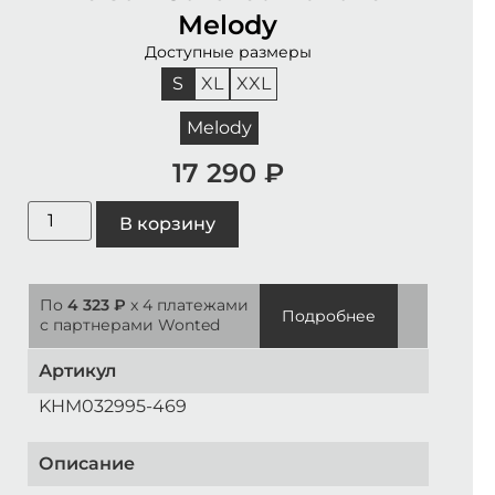
Melody
Доступные размеры
S
XL
XXL
Melody
17 290
₽
В корзину
По
4 323 ₽
x 4 платежами
Подробнее
с партнерами Wonted
Артикул
KHM032995-469
Описание