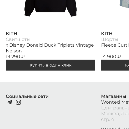
KITH
KITH
Свитшоты
Шорты
х Disney Donald Duck Triplets Vintage
Fleece Curt
Nelson
19 290
₽
14 900
₽
Купить в один клик
К
Социальные сети
Магазины
Wonted Ме
Центральны
Москва, Ле
стр. 4