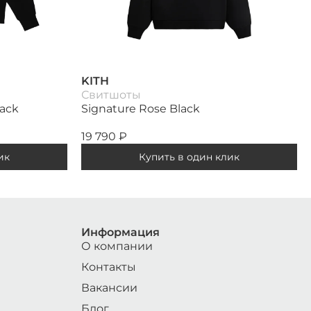
KITH
Свитшоты
lack
Signature Rose Black
19 790
₽
ик
Купить в один клик
Информация
О компании
Контакты
Вакансии
Блог