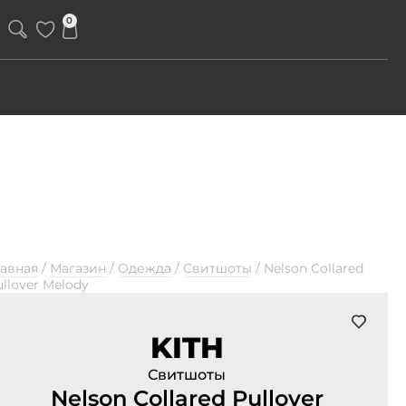
0
лавная
/
Магазин
/
Одежда
/
Свитшоты
/
Nelson Collared
llover Melody
KITH
Свитшоты
Nelson Collared Pullover