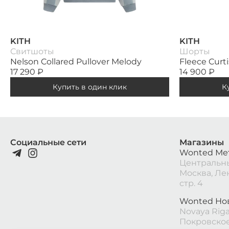
KITH
KITH
Свитшоты
Шорты
Nelson Collared Pullover Melody
Fleece Curt
17 290
₽
14 900
₽
Купить в один клик
К
Социальные сети
Магазины
Wonted Ме
Центральны
Москва, Ле
стр. 4
Wonted Но
Novaya Riga 
Покровское