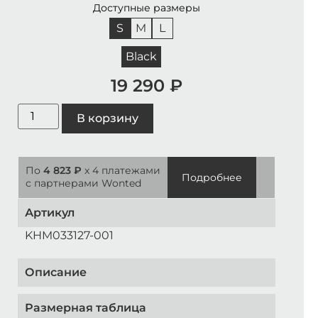
Доступные размеры
S
M
L
Black
19 290
₽
В корзину
По
4 823 ₽
x 4 платежами
Подробнее
с партнерами Wonted
Артикул
KHM033127-001
Описание
Размерная таблица