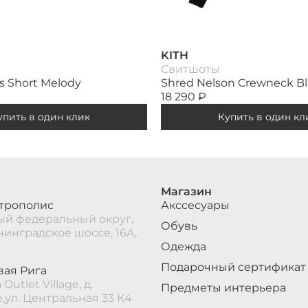
KITH
Свитшоты
is Short Melody
Shred Nelson Crewneck B
18 290
₽
упить в один клик
Купить в один кл
Магазин
трополис
Акссесуары
й федеральный округ,
Обувь
нинградское шоссе, 16А,
Одежда
Подарочный сертификат
вая Рига
Outlet Village, д.
Предметы интерьера
,ул. Центральная 33 К4