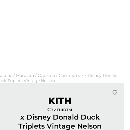
лавная
/
Магазин
/
Одежда
/
Свитшоты
/
х Disney Donald
ck Triplets Vintage Nelson
KITH
Свитшоты
х Disney Donald Duck
Triplets Vintage Nelson