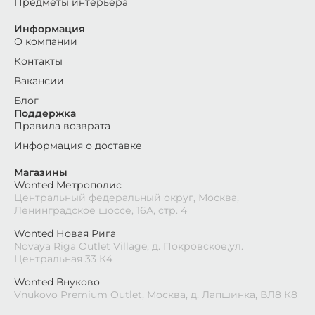
Предметы интерьера
Информация
О компании
Контакты
Вакансии
Блог
Поддержка
Правила возврата
Информация о доставке
Магазины
Wonted Метрополис
Центральный федеральный округ, Москва,
Ленинградское шоссе, 16А, стр. 4
Wonted Новая Рига
Novaya Riga Outlet Village, д. Покровское,ул.
Центральная 33 К4
Wonted Внуково
Vnukovo Premium Outlet, Москва, д. Лапшинка, ВЛ8 К8