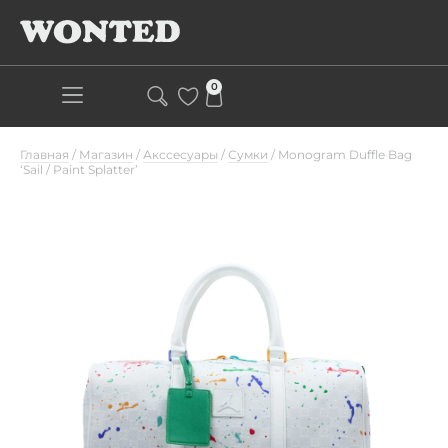
0
Главная
/
Магазин
/
Акссесуары
/
Сумки
/
Monogram Duffle Bag
‘Sail / Paint Splatter’