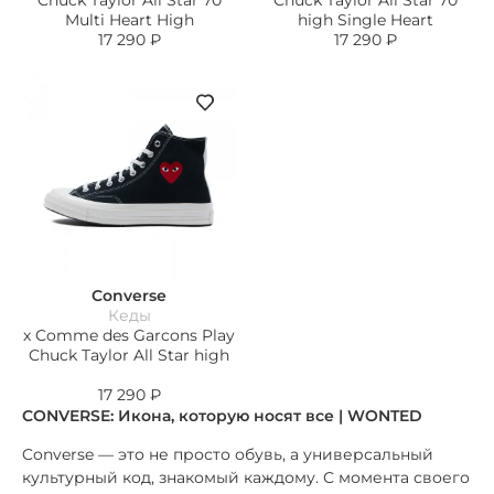
Chuck Taylor All Star 70
Chuck Taylor All Star 70
Multi Heart High
high Single Heart
17 290
₽
17 290
₽
Converse
Кеды
х Comme des Garcons Play
Chuck Taylor All Star high
17 290
₽
CONVERSE: Икона, которую носят все | WONTED
Converse — это не просто обувь, а универсальный
культурный код, знакомый каждому. С момента своего