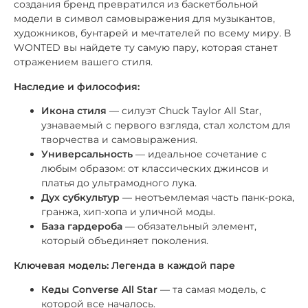
создания бренд превратился из баскетбольной
модели в символ самовыражения для музыкантов,
художников, бунтарей и мечтателей по всему миру. В
WONTED вы найдете ту самую пару, которая станет
отражением вашего стиля.
Наследие и философия:
Икона стиля
— силуэт Chuck Taylor All Star,
узнаваемый с первого взгляда, стал холстом для
творчества и самовыражения.
Универсальность
— идеальное сочетание с
любым образом: от классических джинсов и
платья до ультрамодного лука.
Дух субкультур
— неотъемлемая часть панк-рока,
гранжа, хип-хопа и уличной моды.
База гардероба
— обязательный элемент,
который объединяет поколения.
Ключевая модель: Легенда в каждой паре
Кеды Converse All Star
— та самая модель, с
которой все началось.