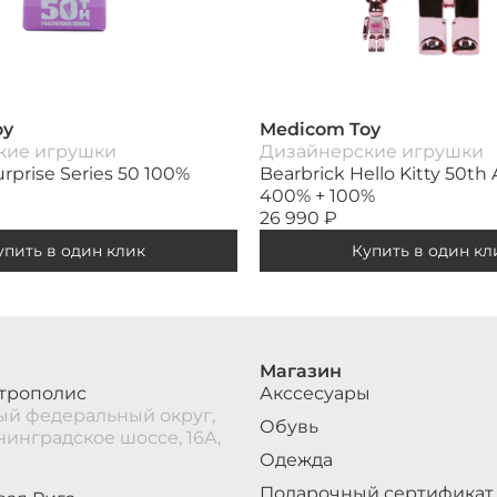
oy
Medicom Toy
кие игрушки
Дизайнерские игрушки
urprise Series 50 100%
Bearbrick Hello Kitty 50th
400% + 100%
26 990
₽
упить в один клик
Купить в один кл
Магазин
трополис
Акссесуары
й федеральный округ,
Обувь
нинградское шоссе, 16А,
Одежда
Подарочный сертификат