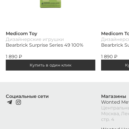
Medicom Toy
Medicom T
Дизайнерские игрушки
Дизайнерс
Bearbrick Surprise Series 49 100%
Bearbrick S
1 890
₽
1 890
₽
Купить в один клик
К
Социальные сети
Магазины
Wonted Ме
Центральны
Москва, Ле
стр. 4