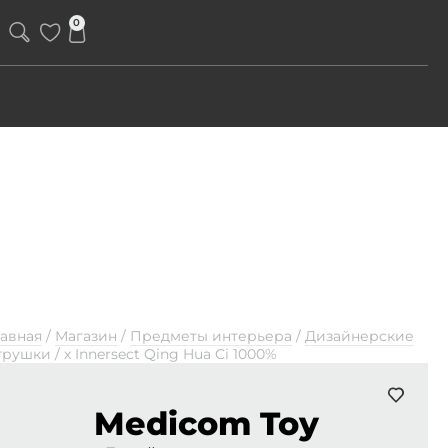
0
лавная
/
Магазин
/
Предметы интерьера
/
Дизайнерские
грушки
/
х Innersect Qing Hua Ci 1000%
Medicom Toy