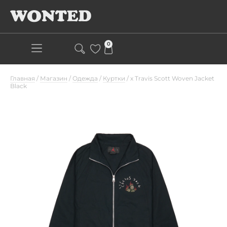
0
Главная
/
Магазин
/
Одежда
/
Куртки
/
x Travis Scott Woven Jacket
Black