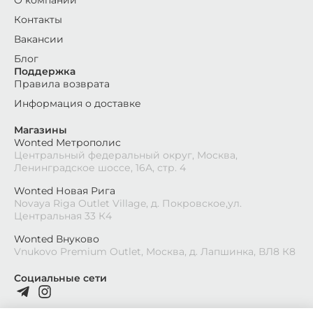
О компании
Контакты
Вакансии
Блог
Поддержка
Правила возврата
Информация о доставке
Магазины
Wonted Метрополис
Центральный федеральный округ, Москва,
Ленинградское шоссе, 16А, стр. 4
Wonted Новая Рига
Novaya Riga Outlet Village, д. Покровское,ул.
Центральная 33 К4
Wonted Внуково
Vnukovo Premium Outlet, Москва, д. Лапшинка, ВЛ8 К8
Социальные сети