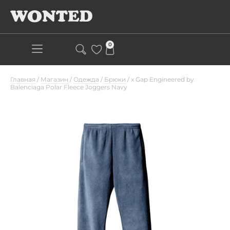
0
Главная
/
Магазин
/
Одежда
/
Брюки
/
x Gap Engineered by
Balenciaga Polar Fleece Joggers Navy