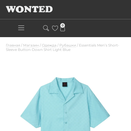
0
Главная
/
Магазин
/
Одежда
/
Рубашки
/
Essentials Men’s Short-
Sleeve Button-Down Shirt Light Blue