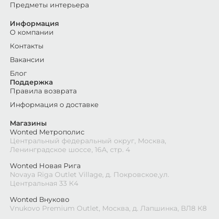
Предметы интерьера
Информация
О компании
Контакты
Вакансии
Блог
Поддержка
Правила возврата
Информация о доставке
Магазины
Wonted Метрополис
Центральный федеральный округ, Москва,
Ленинградское шоссе, 16А, стр. 4
Wonted Новая Рига
Novaya Riga Outlet Village, д. Покровское,ул.
Центральная 33 К4
Wonted Внуково
Vnukovo Premium Outlet, Москва, д. Лапшинка, ВЛ8 К8