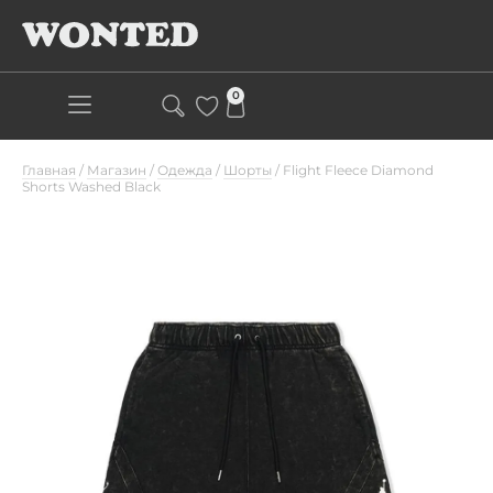
0
Главная
/
Магазин
/
Одежда
/
Шорты
/
Flight Fleece Diamond
Shorts Washed Black