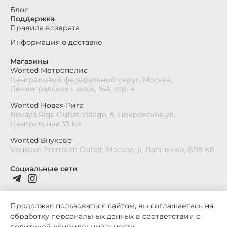
Блог
Поддержка
Правила возврата
Информация о доставке
Магазины
Wonted Метрополис
Центральный федеральный округ, Москва,
Ленинградское шоссе, 16А, стр. 4
Wonted Новая Рига
Novaya Riga Outlet Village, д. Покровское,ул.
Центральная 33 К4
Wonted Внуково
Vnukovo Premium Outlet, Москва, д. Лапшинка, ВЛ8 К8
Социальные сети
Продолжая пользоваться сайтом, вы соглашаетесь на
обработку персональных данных в соответствии с
2026
©
Wonted