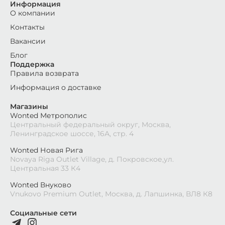
Информация
О компании
Контакты
Вакансии
Блог
Поддержка
Правила возврата
Информация о доставке
Магазины
Wonted Метрополис
Центральный федеральный округ, Москва,
Ленинградское шоссе, 16А, стр. 4
Wonted Новая Рига
Novaya Riga Outlet Village, д. Покровское,ул.
Центральная 33 К4
Wonted Внуково
Vnukovo Premium Outlet, Москва, д. Лапшинка, ВЛ8 К8
Социальные сети