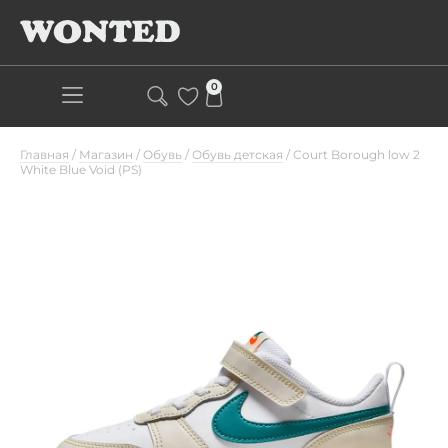
0
Главная
/
Магазин
/
Обувь
/
Обувь детская
/
Court Borough low 2
White Blue Void (PS)